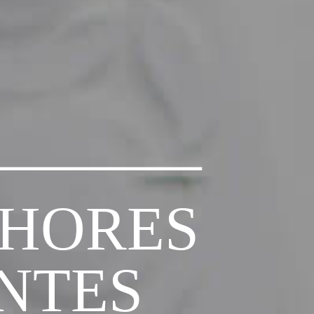
LHORES
NTES